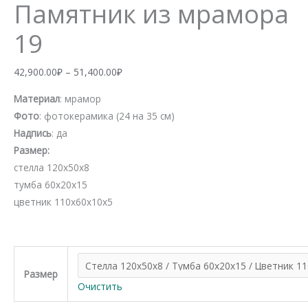
Памятник из мрамора
19
Диапазон
42,900.00
₽
–
51,400.00
₽
цен:
Материал
: мрамор
42,900.00₽
Фото
: фотокерамика (24 на 35 см)
–
Надпись
: да
51,400.00₽
Размер:
стелла 120х50х8
тумба 60х20х15
цветник 110х60х10х5
Размер
Очистить