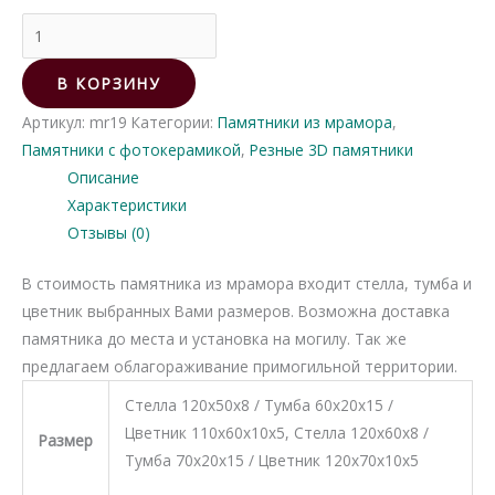
Количество
товара
Памятник
В КОРЗИНУ
из
Артикул:
mr19
Категории:
Памятники из мрамора
,
мрамора
Памятники с фотокерамикой
,
Резные 3D памятники
19
Описание
Характеристики
Отзывы (0)
В стоимость памятника из мрамора входит стелла, тумба и
цветник выбранных Вами размеров. Возможна доставка
памятника до места и установка на могилу. Так же
предлагаем облагораживание примогильной территории.
Стелла 120х50х8 / Тумба 60х20х15 /
Цветник 110х60х10х5, Стелла 120х60х8 /
Размер
Тумба 70х20х15 / Цветник 120х70х10х5