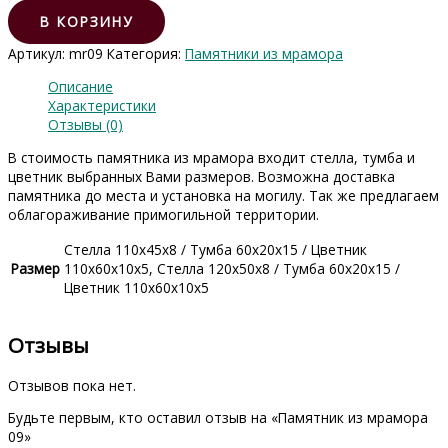
товара
Памятник
В КОРЗИНУ
из
Артикул:
mr09
Категория:
Памятники из мрамора
мрамора
09
Описание
Характеристики
Отзывы (0)
В стоимость памятника из мрамора входит стелла, тумба и
цветник выбранных Вами размеров. Возможна доставка
памятника до места и установка на могилу. Так же предлагаем
облагораживание примогильной территории.
Стелла 110х45х8 / Тумба 60х20х15 / Цветник
Размер
110х60х10х5, Стелла 120х50х8 / Тумба 60х20х15 /
Цветник 110х60х10х5
Отзывы
Отзывов пока нет.
Будьте первым, кто оставил отзыв на «Памятник из мрамора
09»