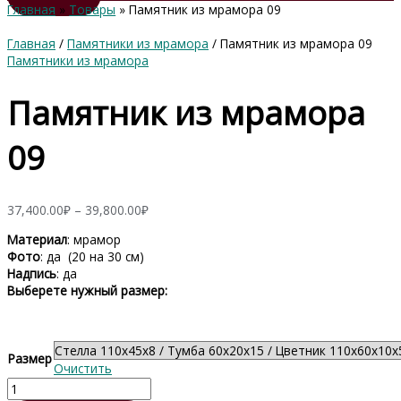
Главная
Товары
Памятник из мрамора 09
Главная
/
Памятники из мрамора
/ Памятник из мрамора 09
Памятники из мрамора
Памятник из мрамора
09
Диапазон
37,400.00
₽
–
39,800.00
₽
цен:
Материал
: мрамор
37,400.00₽
Фото
: да (20 на 30 см)
–
Надпись
: да
39,800.00₽
Выберете нужный размер:
Размер
Очистить
Количество