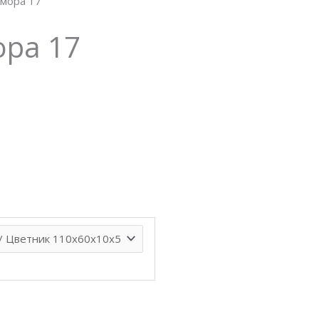
амора 17
ора 17