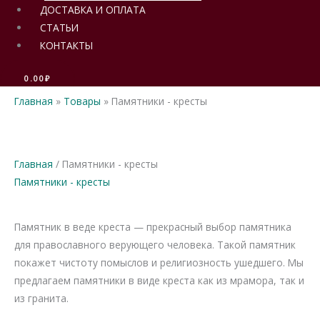
ДОСТАВКА И ОПЛАТА
СТАТЬИ
КОНТАКТЫ
0.00
₽
Главная
Товары
Памятники - кресты
Главная
/ Памятники - кресты
Памятники - кресты
Памятник в веде креста — прекрасный выбор памятника
для православного верующего человека. Такой памятник
покажет чистоту помыслов и религиозность ушедшего. Мы
предлагаем памятники в виде креста как из мрамора, так и
из гранита.