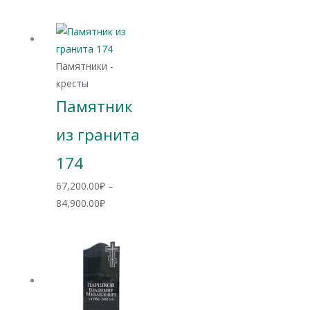
цен:
71,600.00₽
–
88,700.00₽
Памятники -
кресты
Памятник
из гранита
174
67,200.00
₽
–
Диапазон
84,900.00
₽
цен:
67,200.00₽
–
84,900.00₽