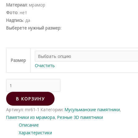
цен:
Материал
: мрамор
40,500.00₽
Фото
: нет
–
Надпись
: да
44,200.00₽
Выберете нужный размер:
Размер
Очистить
Количество
товара
Памятник
В КОРЗИНУ
из
Артикул:
mr61-1
Категории:
Мусульманские памятники
,
мрамора
Памятники из мрамора
,
Резные 3D памятники
62
Описание
Характеристики