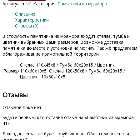
Артикул:
mr41
Категория:
Памятники из мрамора
мрамора
41
Описание
Характеристики
Отзывы (0)
В стоимость памятника из мрамора входит стелла, тумба и
цветник выбранных Вами размеров. Возможна доставка
памятника до места и установка на могилу. Так же предлагаем
облагораживание примогильной территории.
Стелла 110х45х8 / Тумба 60х20х15 / Цветник
Размер
110х60х10х5, Стелла 120х50х8 / Тумба 60х20х15 /
Цветник 110х60х10х5
Отзывы
Отзывов пока нет.
Будьте первым, кто оставил отзыв на «Памятник из мрамора
41»
Ваш адрес email не будет опубликован.
Обязательные поля
помечены
*