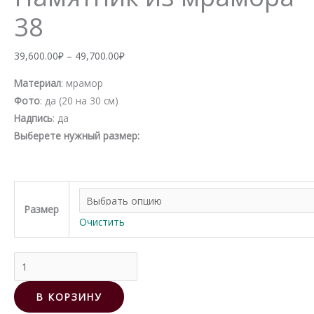
38
Диапазон
39,600.00
₽
–
49,700.00
₽
цен:
Материал
: мрамор
39,600.00₽
Фото
: да (20 на 30 см)
–
Надпись
: да
49,700.00₽
Выберете нужный размер:
Размер
Очистить
Количество
товара
Памятник
В КОРЗИНУ
из