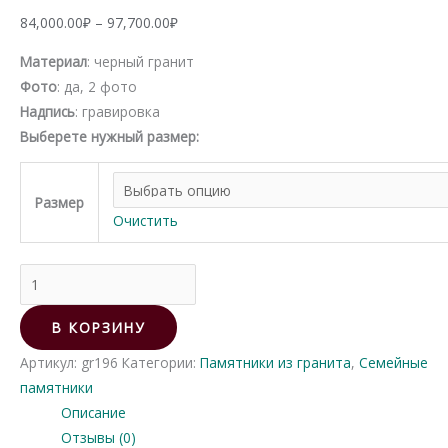
Диапазон
84,000.00
₽
–
97,700.00
₽
цен:
Материал
: черный гранит
84,000.00₽
Фото
: да, 2 фото
–
Надпись
: гравировка
97,700.00₽
Выберете нужный размер:
Размер
Очистить
Количество
товара
Памятник
В КОРЗИНУ
из
Артикул:
gr196
Категории:
Памятники из гранита
,
Семейные
гранита
памятники
196
Описание
Отзывы (0)