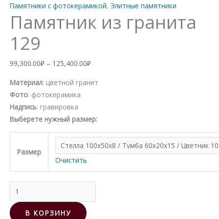
Памятники с фотокерамикой
,
Элитные памятники
Памятник из гранита
129
Диапазон
99,300.00
₽
–
125,400.00
₽
цен:
Материал
: цветной гранит
99,300.00₽
Фото
: фотокерамика
–
Надпись
: гравировка
125,400.00₽
Выберете нужный размер:
Размер
Очистить
Количество
товара
Памятник
В КОРЗИНУ