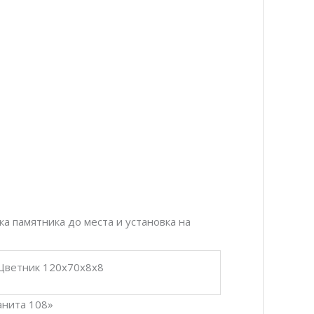
а памятника до места и установка на
 Цветник 120х70х8х8
анита 108»