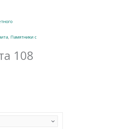
етного
нита
,
Памятники с
та 108