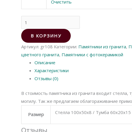
Очистить
Количество
товара
Памятник
В КОРЗИНУ
из
Артикул:
gr108
Категории:
Памятники из гранита
,
П
гранита
цветного гранита
,
Памятники с фотокерамикой
108
Описание
Характеристики
Отзывы (0)
В стоимость памятника из гранита входит стелла, 
могилу. Так же предлагаем облагораживание прим
Стелла 100х50х8 / Тумба 60х20х15
Размер
Отзывы