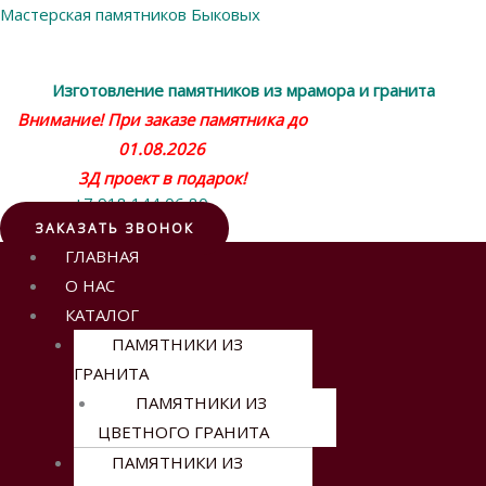
Мастерская памятников Быковых
Изготовление памятников из мрамора и гранита
Внимание! При заказе памятника до
01.08.2026
3Д проект в подарок!
+7 918 144 06 80
ЗАКАЗАТЬ ЗВОНОК
Меню
ГЛАВНАЯ
О НАС
КАТАЛОГ
ПАМЯТНИКИ ИЗ
ГРАНИТА
ПАМЯТНИКИ ИЗ
ЦВЕТНОГО ГРАНИТА
ПАМЯТНИКИ ИЗ