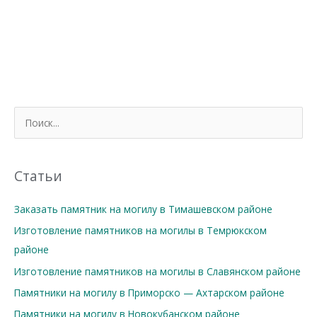
П
о
и
с
Статьи
к
Заказать памятник на могилу в Тимашевском районе
:
Изготовление памятников на могилы в Темрюкском
районе
Изготовление памятников на могилы в Славянском районе
Памятники на могилу в Приморско — Ахтарском районе
Памятники на могилу в Новокубанском районе