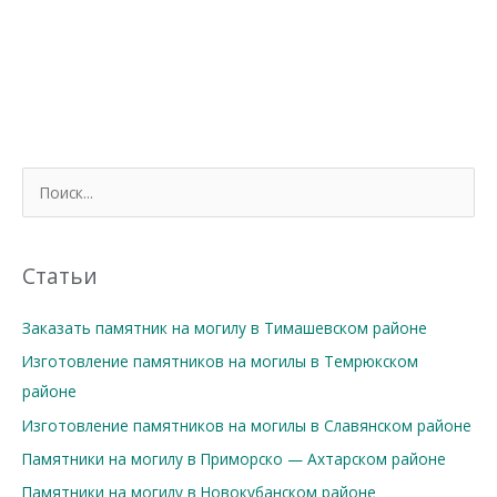
П
о
и
с
Статьи
к
Заказать памятник на могилу в Тимашевском районе
:
Изготовление памятников на могилы в Темрюкском
районе
Изготовление памятников на могилы в Славянском районе
Памятники на могилу в Приморско — Ахтарском районе
Памятники на могилу в Новокубанском районе